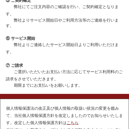
⑤ ご契約確定
弊社にてご注文内容のご確認を行い、ご契約確定となりま
す。
弊社よりサービス開始日やご利用方法等のご連絡を行いま
す。
⑥ サービス開始
弊社よりご連絡したサービス開始日よりご利用いただけま
す。
⑦ ご請求
ご選択いただいたお支払い方法に応じてサービス利用料のご
請求をさせていただきます。
期限までにお支払いをお願いします。
個人情報保護法の改正及び個人情報の取扱い状況の変更を鑑み
会社情報
利用規約
て、当社個人情報保護方針を改定しましたのでお知らせいたしま
す。改定した個人情報保護方針は
こちら
プライバシーポリシー
特定商取引法に基づく表示