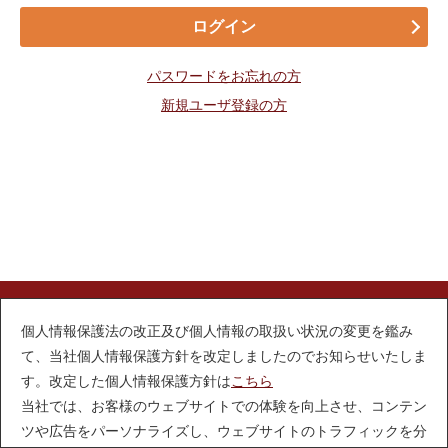
パスワードをお忘れの方
新規ユーザ登録の方
個人情報保護法の改正及び個人情報の取扱い状況の変更を鑑み
会社情報
利用規約
て、当社個人情報保護方針を改定しましたのでお知らせいたしま
す。改定した個人情報保護方針は
こちら
プライバシーポリシー
特定商取引法に基づく表示
当社では、お客様のウェブサイトでの体験を向上させ、コンテン
© Mitsubishi Electric Digital Innovation Corporation
ツや広告をパーソナライズし、ウェブサイトのトラフィックを分